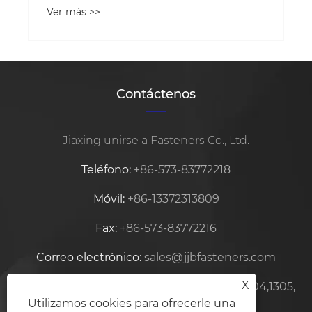
Ver más >>
Contáctenos
Jiaxing unirse a Fasteners Co., Ltd.
Teléfono:
+86-573-83772218
Móvil:
+86-13372313809
Fax:
+86-573-83772216
Correo electrónico:
sales@jjbfasteners.com
X
DIRECCIÓN:
Centro Zhifu, edificio No.15-1304,1305,
Utilizamos cookies para ofrecerle una
Xiuzhou, Jiaxing, Zhejiang, China